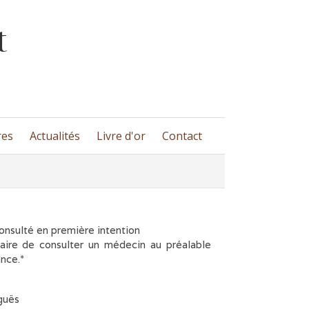
t
res
Actualités
Livre d'or
Contact
onsulté en première intention
saire de consulter un médecin au préalable
nce.*
guës